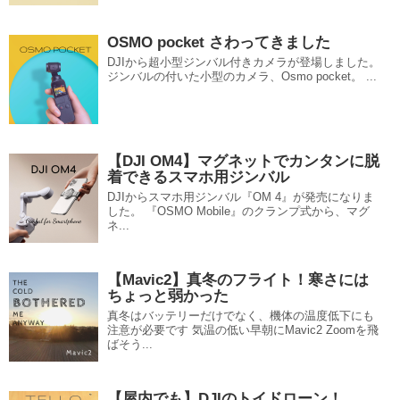
OSMO pocket さわってきました
DJIから超小型ジンバル付きカメラが登場しました。
ジンバルの付いた小型のカメラ、Osmo pocket。 ...
【DJI OM4】マグネットでカンタンに脱
着できるスマホ用ジンバル
DJIからスマホ用ジンバル『OM 4』が発売になりま
した。 『OSMO Mobile』のクランプ式から、マグ
ネ...
【Mavic2】真冬のフライト！寒さには
ちょっと弱かった
真冬はバッテリーだけでなく、機体の温度低下にも
注意が必要です 気温の低い早朝にMavic2 Zoomを飛
ばそう...
【屋内でも】DJIのトイドローン！