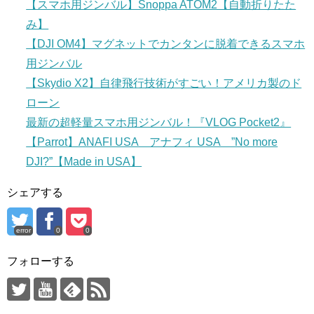
【スマホ用ジンバル】Snoppa ATOM2【自動折りたた
み】
【DJI OM4】マグネットでカンタンに脱着できるスマホ
用ジンバル
【Skydio X2】自律飛行技術がすごい！アメリカ製のド
ローン
最新の超軽量スマホ用ジンバル！『VLOG Pocket2』
【Parrot】ANAFI USA アナフィ USA ”No more
DJI?”【Made in USA】
シェアする
error
0
0
フォローする