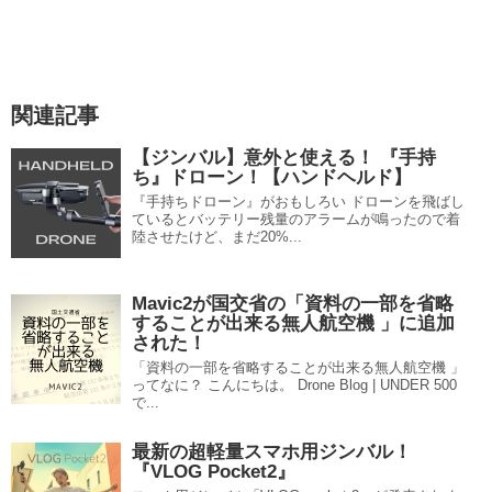
関連記事
【ジンバル】意外と使える！ 『手持
ち』ドローン！【ハンドヘルド】
『手持ちドローン』がおもしろい ドローンを飛ばし
ているとバッテリー残量のアラームが鳴ったので着
陸させたけど、まだ20%...
Mavic2が国交省の「資料の一部を省略
することが出来る無人航空機 」に追加
された！
「資料の一部を省略することが出来る無人航空機 」
ってなに？ こんにちは。 Drone Blog | UNDER 500
で...
最新の超軽量スマホ用ジンバル！
『VLOG Pocket2』