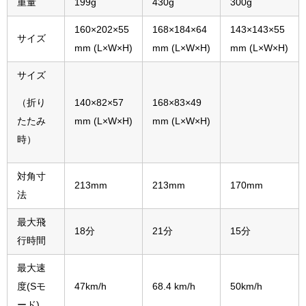
重量
199g
430g
300g
160×202×55
168×184×64
143×143×55
サイズ
mm (L×W×H)
mm (L×W×H)
mm (L×W×H)
サイズ
140×82×57
168×83×49
（折り
mm (L×W×H)
mm (L×W×H)
たたみ
時）
対角寸
213mm
213mm
170mm
法
最大飛
18分
21分
15分
行時間
最大速
度(Sモ
47km/h
68.4 km/h
50km/h
ード)