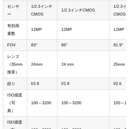
センサ
1/2.3インチ
1/2.3
1/2.3インチCMOS
ー
CMOS
CMOS
有効画
12MP
12MP
12MP
素数
FOV
83°
85°
81.9°
レンズ
（35mm
24mm
24 mm
25mm
換算）
絞り
f/2.8
f/2.8
f/2.6
ISO感度
（写
100～3200
100～3200
100～16
真）
ISO感度