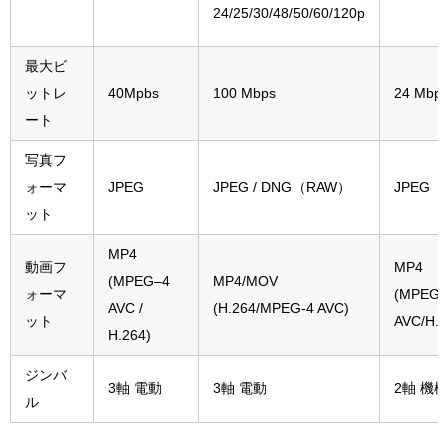
24/25/30/48/50/60/120p
最大ビ
ットレ
40Mpbs
100 Mbps
24 Mbp
ート
写真フ
ォーマ
JPEG
JPEG / DNG（RAW）
JPEG
ット
MP4
動画フ
MP4
(MPEG–4
MP4/MOV
ォーマ
(MPEG-
AVC /
(H.264/MPEG-4 AVC)
ット
AVC/H.2
H.264)
ジンバ
3軸 電動
3軸 電動
2軸 機
ル