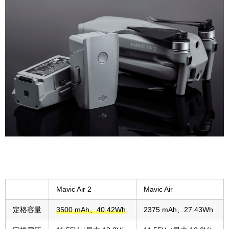
Mavic Air 2
Mavic Air
定格容量
3500 mAh、40.42Wh
2375 mAh、27.43Wh