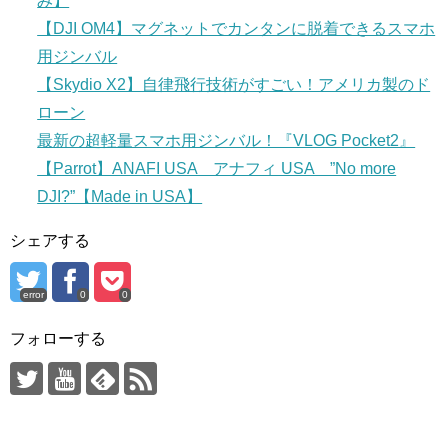
み】
【DJI OM4】マグネットでカンタンに脱着できるスマホ
用ジンバル
【Skydio X2】自律飛行技術がすごい！アメリカ製のド
ローン
最新の超軽量スマホ用ジンバル！『VLOG Pocket2』
【Parrot】ANAFI USA アナフィ USA ”No more
DJI?”【Made in USA】
シェアする
error
0
0
フォローする