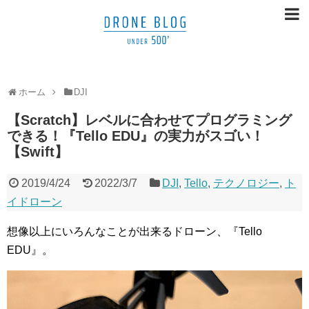
ホーム
DJI
【Scratch】レベルに合わせてプログラミング
できる！『Tello EDU』の実力がスゴい！
【Swift】
2019/4/24
2022/3/7
DJI
,
Tello
,
テクノロジー
,
ト
イドローン
想像以上にいろんなことが出来るドローン、『Tello
EDU』。