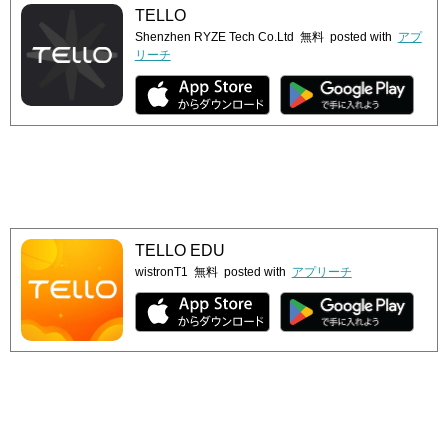
TELLO
Shenzhen RYZE Tech Co.Ltd
無料
posted with
アプ
リーチ
TELLO EDU
wistronT1
無料
posted with
アプリーチ