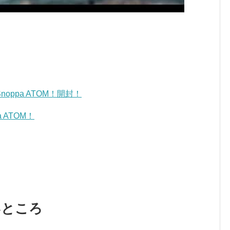
ppa ATOM！開封！
 ATOM！
良いところ