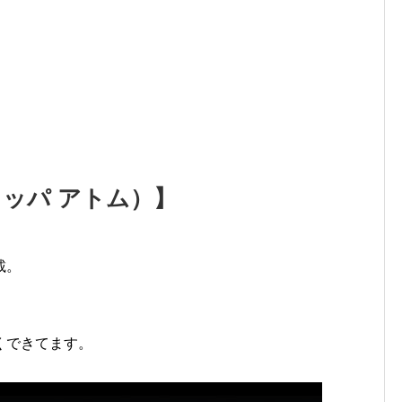
スノッパ アトム）】
載。
くできてます。