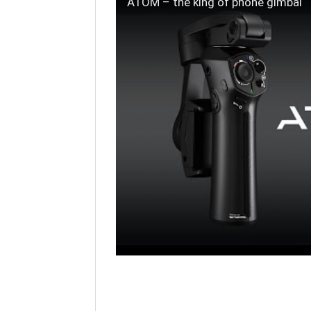
ATOM – the king of phone gimbal