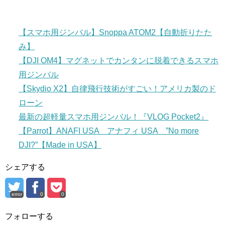
【スマホ用ジンバル】Snoppa ATOM2【自動折りたた
み】
【DJI OM4】マグネットでカンタンに脱着できるスマホ
用ジンバル
【Skydio X2】自律飛行技術がすごい！アメリカ製のド
ローン
最新の超軽量スマホ用ジンバル！『VLOG Pocket2』
【Parrot】ANAFI USA アナフィ USA ”No more
DJI?”【Made in USA】
シェアする
error
0
0
フォローする