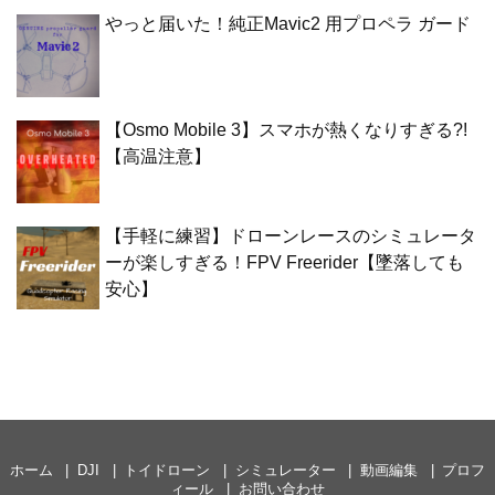
やっと届いた！純正Mavic2 用プロペラ ガード
【Osmo Mobile 3】スマホが熱くなりすぎる?!
【高温注意】
【手軽に練習】ドローンレースのシミュレータ
ーが楽しすぎる！FPV Freerider【墜落しても
安心】
ホーム
DJI
トイドローン
シミュレーター
動画編集
プロフ
ィール
お問い合わせ