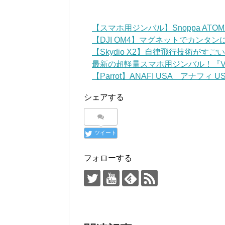
【スマホ用ジンバル】Snoppa AT
【DJI OM4】マグネットでカンタ
【Skydio X2】自律飛行技術がす
最新の超軽量スマホ用ジンバル！『VLOG
【Parrot】ANAFI USA アナフィ USA 
シェアする
ツイート
フォローする