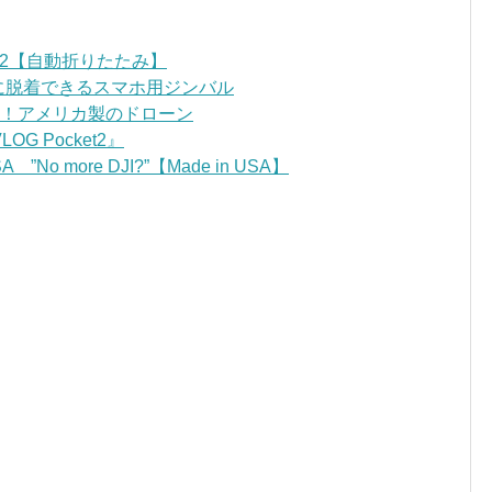
OM2【自動折りたたみ】
ンに脱着できるスマホ用ジンバル
ごい！アメリカ製のドローン
 Pocket2』
”No more DJI?”【Made in USA】