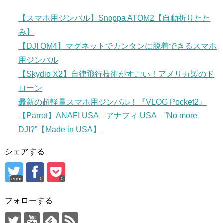
【スマホ用ジンバル】Snoppa ATOM2【自動折りたた
み】
【DJI OM4】マグネットでカンタンに脱着できるスマホ
用ジンバル
【Skydio X2】自律飛行技術がすごい！アメリカ製のド
ローン
最新の超軽量スマホ用ジンバル！『VLOG Pocket2』
【Parrot】ANAFI USA アナフィ USA ”No more
DJI?”【Made in USA】
シェアする
error
0
0
フォローする