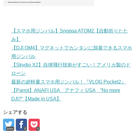
【スマホ用ジンバル】Snoppa ATOM2【自動折りたた
み】
【DJI OM4】マグネットでカンタンに脱着できるスマホ
用ジンバル
【Skydio X2】自律飛行技術がすごい！アメリカ製のド
ローン
最新の超軽量スマホ用ジンバル！『VLOG Pocket2』
【Parrot】ANAFI USA アナフィ USA ”No more
DJI?”【Made in USA】
シェアする
error
0
0