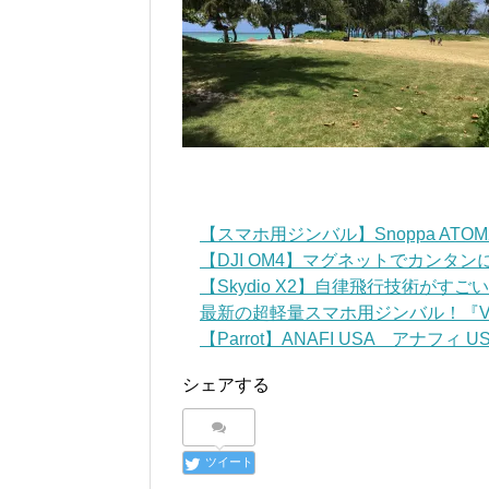
【スマホ用ジンバル】Snoppa AT
【DJI OM4】マグネットでカンタ
【Skydio X2】自律飛行技術がす
最新の超軽量スマホ用ジンバル！『VLOG
【Parrot】ANAFI USA アナフィ USA 
シェアする
ツイート