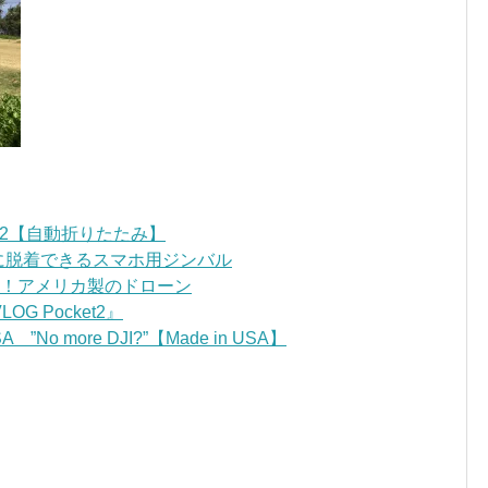
OM2【自動折りたたみ】
ンに脱着できるスマホ用ジンバル
ごい！アメリカ製のドローン
 Pocket2』
”No more DJI?”【Made in USA】