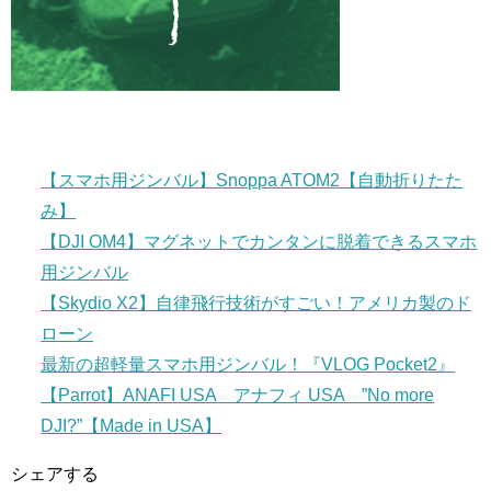
【スマホ用ジンバル】Snoppa ATOM2【自動折りたた
み】
【DJI OM4】マグネットでカンタンに脱着できるスマホ
用ジンバル
【Skydio X2】自律飛行技術がすごい！アメリカ製のド
ローン
最新の超軽量スマホ用ジンバル！『VLOG Pocket2』
【Parrot】ANAFI USA アナフィ USA ”No more
DJI?”【Made in USA】
シェアする