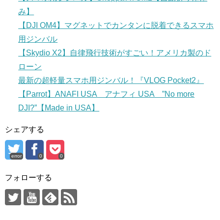
み】
【DJI OM4】マグネットでカンタンに脱着できるスマホ
用ジンバル
【Skydio X2】自律飛行技術がすごい！アメリカ製のド
ローン
最新の超軽量スマホ用ジンバル！『VLOG Pocket2』
【Parrot】ANAFI USA アナフィ USA ”No more
DJI?”【Made in USA】
シェアする
error
0
0
フォローする