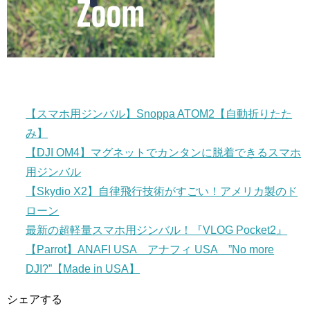
【スマホ用ジンバル】Snoppa ATOM2【自動折りたた
み】
【DJI OM4】マグネットでカンタンに脱着できるスマホ
用ジンバル
【Skydio X2】自律飛行技術がすごい！アメリカ製のド
ローン
最新の超軽量スマホ用ジンバル！『VLOG Pocket2』
【Parrot】ANAFI USA アナフィ USA ”No more
DJI?”【Made in USA】
シェアする