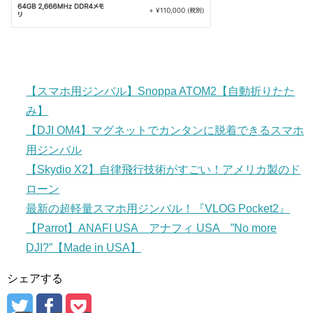
【スマホ用ジンバル】Snoppa ATOM2【自動折りたた
み】
【DJI OM4】マグネットでカンタンに脱着できるスマホ
用ジンバル
【Skydio X2】自律飛行技術がすごい！アメリカ製のド
ローン
最新の超軽量スマホ用ジンバル！『VLOG Pocket2』
【Parrot】ANAFI USA アナフィ USA ”No more
DJI?”【Made in USA】
シェアする