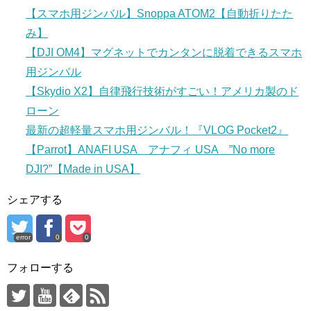
【スマホ用ジンバル】Snoppa ATOM2【自動折りたた
み】
【DJI OM4】マグネットでカンタンに脱着できるスマホ
用ジンバル
【Skydio X2】自律飛行技術がすごい！アメリカ製のド
ローン
最新の超軽量スマホ用ジンバル！『VLOG Pocket2』
【Parrot】ANAFI USA アナフィ USA ”No more
DJI?”【Made in USA】
シェアする
error
0
0
フォローする