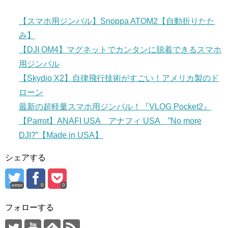
【スマホ用ジンバル】Snoppa ATOM2【自動折りたた
み】
【DJI OM4】マグネットでカンタンに脱着できるスマホ
用ジンバル
【Skydio X2】自律飛行技術がすごい！アメリカ製のド
ローン
最新の超軽量スマホ用ジンバル！『VLOG Pocket2』
【Parrot】ANAFI USA アナフィ USA ”No more
DJI?”【Made in USA】
シェアする
error
0
0
フォローする