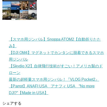
【スマホ用ジンバル】Snoppa ATOM2【自動折りたた
み】
【DJI OM4】マグネットでカンタンに脱着できるスマホ
用ジンバル
【Skydio X2】自律飛行技術がすごい！アメリカ製のド
ローン
最新の超軽量スマホ用ジンバル！『VLOG Pocket2』
【Parrot】ANAFI USA アナフィ USA ”No more
DJI?”【Made in USA】
シェアする