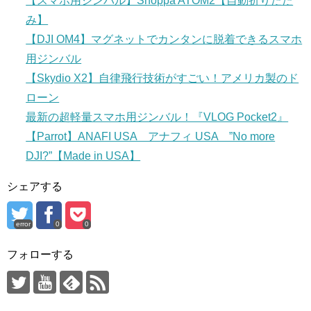
【スマホ用ジンバル】Snoppa ATOM2【自動折りたた
み】
【DJI OM4】マグネットでカンタンに脱着できるスマホ
用ジンバル
【Skydio X2】自律飛行技術がすごい！アメリカ製のド
ローン
最新の超軽量スマホ用ジンバル！『VLOG Pocket2』
【Parrot】ANAFI USA アナフィ USA ”No more
DJI?”【Made in USA】
シェアする
error
0
0
フォローする