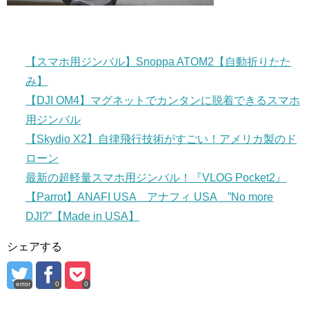
【スマホ用ジンバル】Snoppa ATOM2【自動折りたた
み】
【DJI OM4】マグネットでカンタンに脱着できるスマホ
用ジンバル
【Skydio X2】自律飛行技術がすごい！アメリカ製のド
ローン
最新の超軽量スマホ用ジンバル！『VLOG Pocket2』
【Parrot】ANAFI USA アナフィ USA ”No more
DJI?”【Made in USA】
シェアする
error
0
0