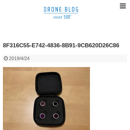
8F316C55-E742-4836-8B91-9CB620D26C86
2019/4/24