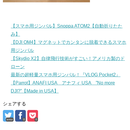
【スマホ用ジンバル】Snoppa ATOM2【自動折りたた
み】
【DJI OM4】マグネットでカンタンに脱着できるスマホ
用ジンバル
【Skydio X2】自律飛行技術がすごい！アメリカ製のド
ローン
最新の超軽量スマホ用ジンバル！『VLOG Pocket2』
【Parrot】ANAFI USA アナフィ USA ”No more
DJI?”【Made in USA】
シェアする
error
0
0