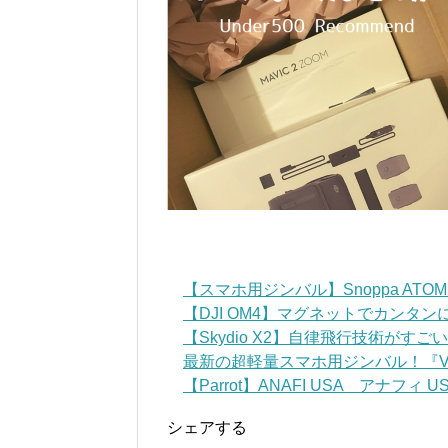
【スマホ用ジンバル】Snoppa AT
【DJI OM4】マグネットでカンタ
【Skydio X2】自律飛行技術がす
最新の超軽量スマホ用ジンバル！『VLOG
【Parrot】ANAFI USA アナフィ USA 
シェアする