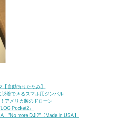
OM2【自動折りたたみ】
ンに脱着できるスマホ用ジンバル
ごい！アメリカ製のドローン
 Pocket2』
”No more DJI?”【Made in USA】