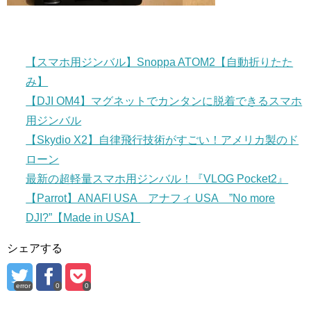
【スマホ用ジンバル】Snoppa ATOM2【自動折りたた
み】
【DJI OM4】マグネットでカンタンに脱着できるスマホ
用ジンバル
【Skydio X2】自律飛行技術がすごい！アメリカ製のド
ローン
最新の超軽量スマホ用ジンバル！『VLOG Pocket2』
【Parrot】ANAFI USA アナフィ USA ”No more
DJI?”【Made in USA】
シェアする
error
0
0