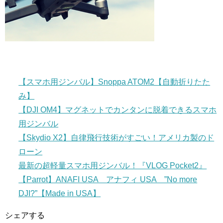
【スマホ用ジンバル】Snoppa ATOM2【自動折りたた
み】
【DJI OM4】マグネットでカンタンに脱着できるスマホ
用ジンバル
【Skydio X2】自律飛行技術がすごい！アメリカ製のド
ローン
最新の超軽量スマホ用ジンバル！『VLOG Pocket2』
【Parrot】ANAFI USA アナフィ USA ”No more
DJI?”【Made in USA】
シェアする