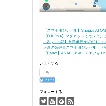
【スマホ用ジンバル】Snoppa AT
【DJI OM4】マグネットでカンタ
【Skydio X2】自律飛行技術がす
最新の超軽量スマホ用ジンバル！『VLOG
【Parrot】ANAFI USA アナフィ USA 
シェアする
ツイート
フォローする