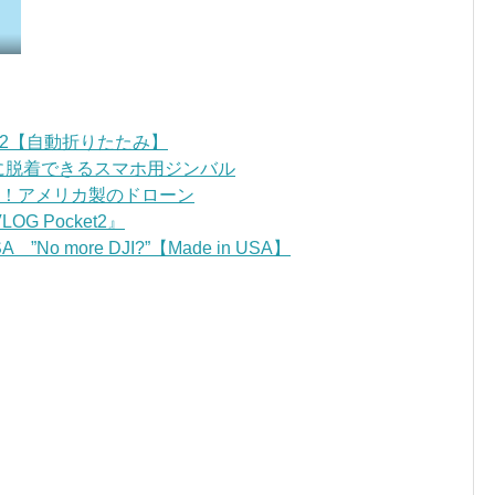
OM2【自動折りたたみ】
ンに脱着できるスマホ用ジンバル
ごい！アメリカ製のドローン
 Pocket2』
”No more DJI?”【Made in USA】