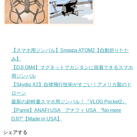
【スマホ用ジンバル】Snoppa ATOM2【自動折りたた
み】
【DJI OM4】マグネットでカンタンに脱着できるスマホ
用ジンバル
【Skydio X2】自律飛行技術がすごい！アメリカ製のド
ローン
最新の超軽量スマホ用ジンバル！『VLOG Pocket2』
【Parrot】ANAFI USA アナフィ USA ”No more
DJI?”【Made in USA】
シェアする