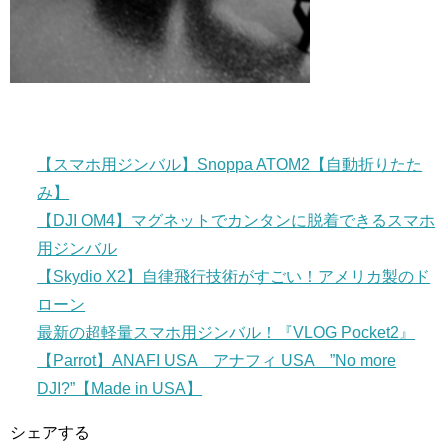
【スマホ用ジンバル】Snoppa ATOM2【自動折りたた
み】
【DJI OM4】マグネットでカンタンに脱着できるスマホ
用ジンバル
【Skydio X2】自律飛行技術がすごい！アメリカ製のド
ローン
最新の超軽量スマホ用ジンバル！『VLOG Pocket2』
【Parrot】ANAFI USA アナフィ USA ”No more
DJI?”【Made in USA】
シェアする