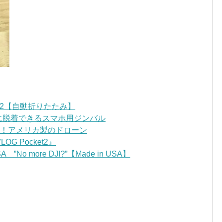
OM2【自動折りたたみ】
ンに脱着できるスマホ用ジンバル
ごい！アメリカ製のドローン
 Pocket2』
”No more DJI?”【Made in USA】