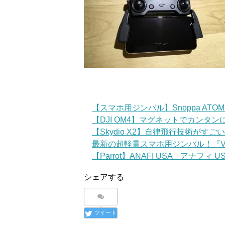
【スマホ用ジンバル】Snoppa AT
【DJI OM4】マグネットでカンタ
【Skydio X2】自律飛行技術がす
最新の超軽量スマホ用ジンバル！『VLOG
【Parrot】ANAFI USA アナフィ USA 
シェアする
ツイート