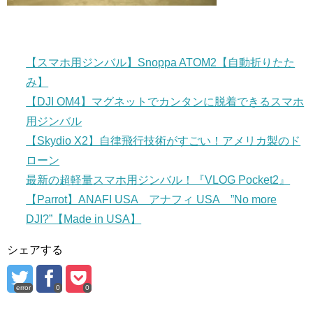
【スマホ用ジンバル】Snoppa ATOM2【自動折りたた
み】
【DJI OM4】マグネットでカンタンに脱着できるスマホ
用ジンバル
【Skydio X2】自律飛行技術がすごい！アメリカ製のド
ローン
最新の超軽量スマホ用ジンバル！『VLOG Pocket2』
【Parrot】ANAFI USA アナフィ USA ”No more
DJI?”【Made in USA】
シェアする
error
0
0