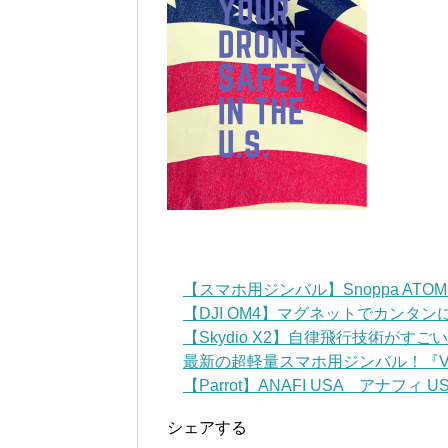
【スマホ用ジンバル】Snoppa AT
【DJI OM4】マグネットでカンタ
【Skydio X2】自律飛行技術がす
最新の超軽量スマホ用ジンバル！『VLOG
【Parrot】ANAFI USA アナフィ USA 
シェアする