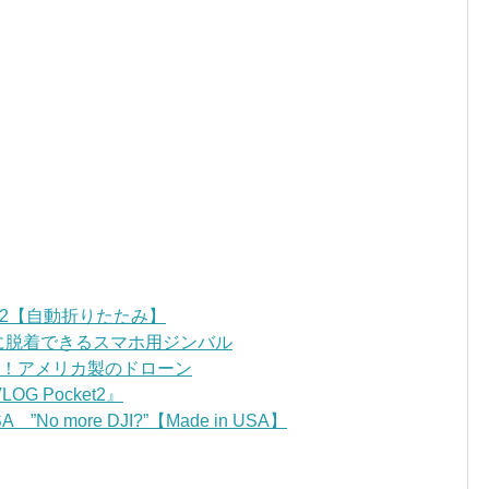
OM2【自動折りたたみ】
ンに脱着できるスマホ用ジンバル
ごい！アメリカ製のドローン
 Pocket2』
”No more DJI?”【Made in USA】