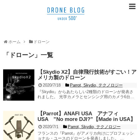
ホーム
ドローン
「
ドローン
」
一覧
【Skydio X2】自律飛行技術がすごい！ア
メリカ製のドローン
2020/7/18
Parrot
,
Skydio
,
テクノロジー
『Skydio』からあたらしい2種類のドローンが発表さ
れました。 光学カメラとセンシング用のカメラ6台...
【Parrot】ANAFI USA アナフィ
USA ”No more DJI?”【Made in USA】
2020/7/1
Parrot
,
Skydio
,
テクノロジー
フランスの『Parrot』がアメリカ向けにプロフェッシ
ョナル・ユースのドローンを発表しました。 ...