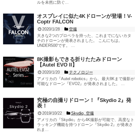
ルを未然に防ぐ...
オスプレイに似た4Kドローンが登場！V-
Coptr FALCON
2020/1/28
空撮
大きな2つのプロペラを持った、これまでにないカタ
チのドローンが発表されました。 こんにちは。
UNDER500'です。 ...
8K撮影もできる折りたたみドローン
【Autel EVO II】
2020/1/20
テクノロジー
アメリカの『Autel robotics』から、最大8Kまで撮影が
可能なドローン『EVO2』が発表されました。 ...
究極の自撮りドローン！『Skydio 2』発
表！
2019/10/22
Skydio
,
空撮
アメリカの『Skydio』から4K撮影が可能で、高度なト
ラッキング機能を持つドローン『Skydio 2』が発表さ
れま...