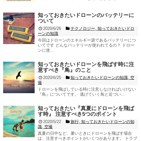
知っておきたいドローンのバッテリーに
ついて
2020/6/26
テクノロジー
,
知っておきたいドロ
ーンの知識
今回はドローンのエネルギー源であるバッテリーにつ
いてです どんなバッテリーが使われてるの？ ドロー
ンに使...
知っておきたいドローンを飛ばす時に注
意すべき『鳥』のこと
2020/6/25
知っておきたいドローンの知識
,
空
撮
ドローンを飛ばしている時に注意しなければいけない
『鳥』についてです。 逃げていく鳥と近づい...
知っておきたい『真夏にドローンを飛ば
す時』 注意すべき5つのポイント
2020/5/22
旅行
,
知っておきたいドローンの知
識
,
空撮
真夏の日中など、暑いときにドローンを飛ばす場合
は、注意すべきポイントがいくつかあります。 トラブ