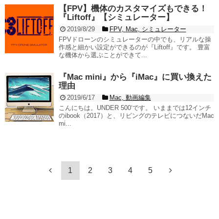
【FPV】機体のカスタマイズもできる！
『Liftoff』【シミュレーター】
2019/8/29
FPV
,
Mac
,
シミュレーター
FPVドローンのシミュレーターの中でも、リアルな操
作感と細かい設定ができるのが『Liftoff』です。 豊富
な機体から選ぶことができて...
『Mac mini』から『iMac』に買い換えた
理由
2019/6/17
Mac
,
動画編集
こんにちは。UNDER 500‘です。 いままでは12インチ
のibook（2017）と、リビングのテレビにつないだMac
mi...
1
2
3
4
5