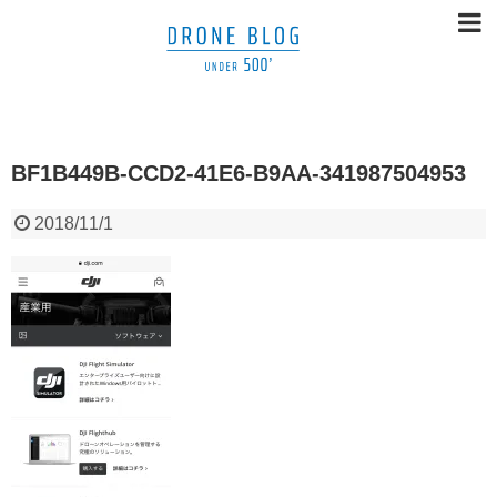
BF1B449B-CCD2-41E6-B9AA-341987504953
2018/11/1