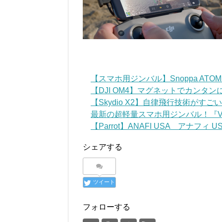
【スマホ用ジンバル】Snoppa AT
【DJI OM4】マグネットでカンタ
【Skydio X2】自律飛行技術がす
最新の超軽量スマホ用ジンバル！『VLOG
【Parrot】ANAFI USA アナフィ USA 
シェアする
ツイート
フォローする