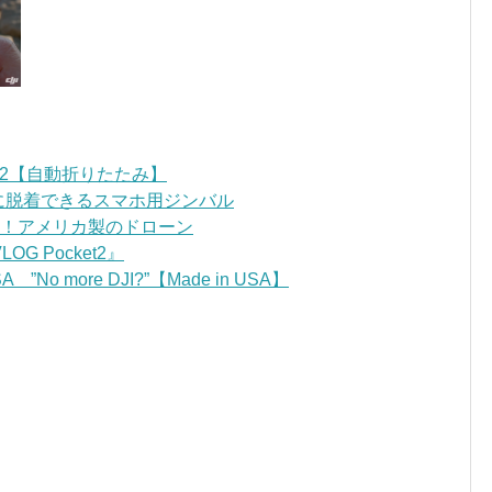
OM2【自動折りたたみ】
ンに脱着できるスマホ用ジンバル
ごい！アメリカ製のドローン
 Pocket2』
”No more DJI?”【Made in USA】