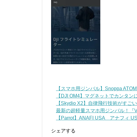
【スマホ用ジンバル】Snoppa AT
【DJI OM4】マグネットでカンタ
【Skydio X2】自律飛行技術がす
最新の超軽量スマホ用ジンバル！『VLOG
【Parrot】ANAFI USA アナフィ USA 
シェアする