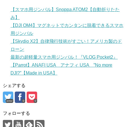
【スマホ用ジンバル】Snoppa ATOM2【自動折りたた
み】
【DJI OM4】マグネットでカンタンに脱着できるスマホ
用ジンバル
【Skydio X2】自律飛行技術がすごい！アメリカ製のド
ローン
最新の超軽量スマホ用ジンバル！『VLOG Pocket2』
【Parrot】ANAFI USA アナフィ USA ”No more
DJI?”【Made in USA】
シェアする
error
0
0
フォローする