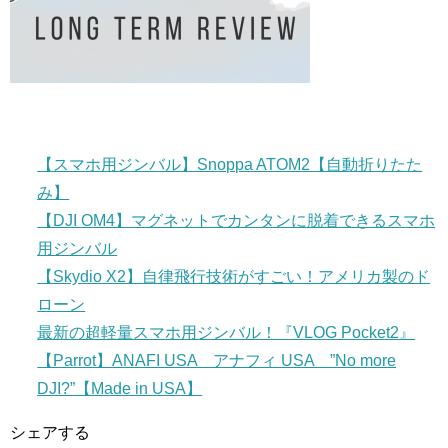
【スマホ用ジンバル】Snoppa ATOM2【自動折りたた
み】
【DJI OM4】マグネットでカンタンに脱着できるスマホ
用ジンバル
【Skydio X2】自律飛行技術がすごい！アメリカ製のド
ローン
最新の超軽量スマホ用ジンバル！『VLOG Pocket2』
【Parrot】ANAFI USA アナフィ USA ”No more
DJI?”【Made in USA】
シェアする