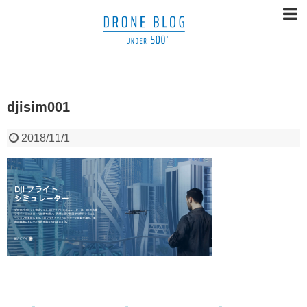
djisim001
2018/11/1