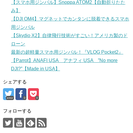
【スマホ用ジンバル】Snoppa ATOM2【自動折りたた
み】
【DJI OM4】マグネットでカンタンに脱着できるスマホ
用ジンバル
【Skydio X2】自律飛行技術がすごい！アメリカ製のド
ローン
最新の超軽量スマホ用ジンバル！『VLOG Pocket2』
【Parrot】ANAFI USA アナフィ USA ”No more
DJI?”【Made in USA】
シェアする
error
0
0
フォローする