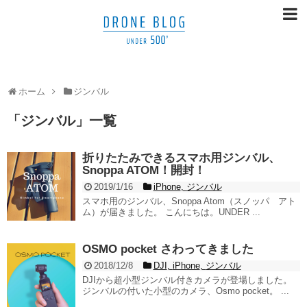
ホーム
ジンバル
「
ジンバル
」
一覧
折りたたみできるスマホ用ジンバル、
Snoppa ATOM！開封！
2019/1/16
iPhone
,
ジンバル
スマホ用のジンバル、Snoppa Atom（スノッパ アト
ム）が届きました。 こんにちは。UNDER ...
OSMO pocket さわってきました
2018/12/8
DJI
,
iPhone
,
ジンバル
DJIから超小型ジンバル付きカメラが登場しました。
ジンバルの付いた小型のカメラ、Osmo pocket。 ...