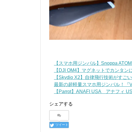
【スマホ用ジンバル】Snoppa AT
【DJI OM4】マグネットでカンタ
【Skydio X2】自律飛行技術がす
最新の超軽量スマホ用ジンバル！『VLOG
【Parrot】ANAFI USA アナフィ USA 
シェアする
ツイート