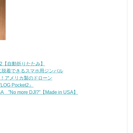
OM2【自動折りたたみ】
ンに脱着できるスマホ用ジンバル
ごい！アメリカ製のドローン
 Pocket2』
”No more DJI?”【Made in USA】